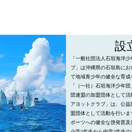
​
「一般社団法人石垣海洋少
ブ」は沖縄県の石垣島にお
て地域青少年の健全な育成
「（一社）石垣海洋少年団
団連盟の加盟団体として活
アヨットクラブ」は、公益
盟団体として活動を行いま
ポーツへの健全な啓発普及
小学3年生から中学3年生