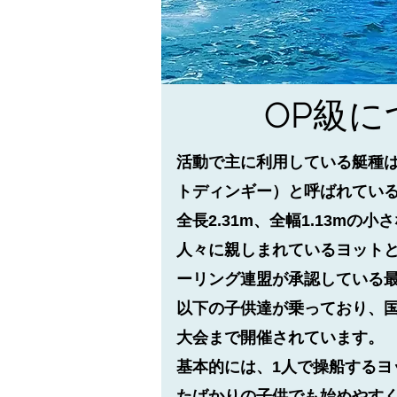
​OP級
活動で主に利用している艇種は
トディンギー）と呼ばれてい
全長2.31m、全幅1.13mの
人々に親しまれているヨット
ーリング連盟が承認している最
以下の子供達が乗っており、
大会まで開催されています。
​基本的には、1人で操船する
たばかりの子供でも始めやす