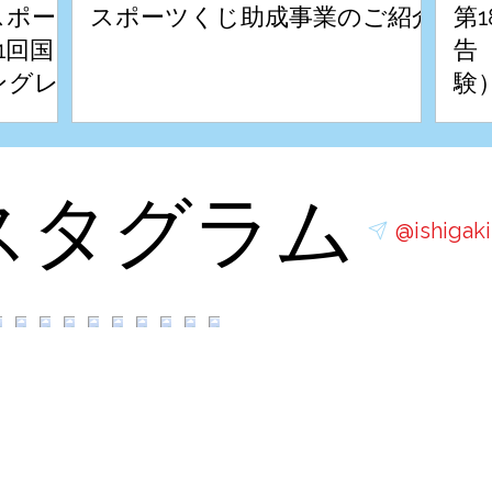
スポー
スポーツくじ助成事業のご紹介
第
1回国
告（
ングレ
験
スタグラム
@ishigak