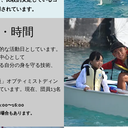
用されています。
・時間
本的な活動日としています。
中心として
る自分の身を守る技術、
級」オプティミストディン
います。​現在、団員13名
00〜16:00
の場合もあります。